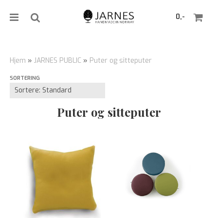
0,-
Hjem
»
JARNES PUBLIC
»
Puter og sitteputer
SORTERING
Nullstill
Trykk ENTER for å søke
Puter og sitteputer