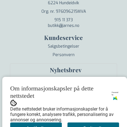
6224 Hundeidvik
Org. nr. 976096215MVA
915 11 373
butikk@jarnes.no
Kundeservice
Salgsbetingelser
Personvern
Nyhetsbrev
Om informasjonskapsler på dette
Powered
nettstedet
by
Meld meg på
Dette nettstedet bruker informasjonskapsler for å
fungere korrekt, analysere trafikk, personalisering av
annonser og annonsering.