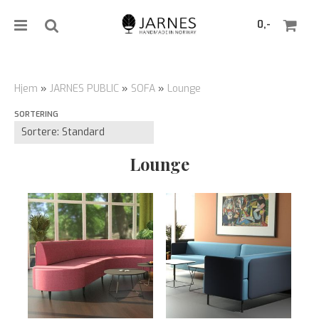
0,-
Hjem
»
JARNES PUBLIC
»
SOFA
»
Lounge
SORTERING
Nullstill
Trykk ENTER for å søke
Lounge